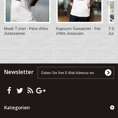
Mode T-shirt - Fière d'être
Kapuzen-Sweatshirt - Fier
T-Shir
Jurassienne
d'être Jurassien
Juras
Newsletter
Kategorien