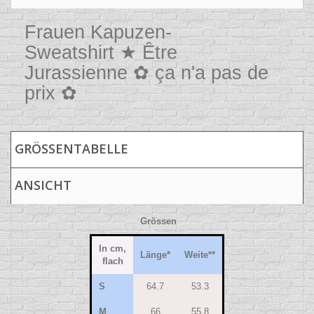
Frauen Kapuzen-
Sweatshirt ★ Être
Jurassienne ✿ ça n'a pas de
prix ✿
GRÖSSENTABELLE
ANSICHT
Grössen
In cm,
Länge
*
Weite
**
flach
S
64.7
53.3
M
66
55.8