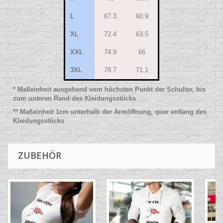
L
67.3
60.9
XL
72.4
63.5
XXL
74.9
66
3XL
78.7
71.1
* Maßeinheit ausgehend vom höchsten Punkt der Schulter, bis
zum unteren Rand des Kleidungsstücks
** Maßeinheit 1cm unterhalb der Armöffnung, quer entlang des
Kleidungsstücks
ZUBEHÖR