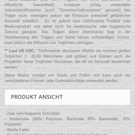
öffentliche Gesundheit) schützen richtig verwendete
Industriestoffmasken (auch "Gemeinschaftsmasken" genannt) den
Träger nicht, verringern jedoch die Emission potenziell gefährlicher
Aerosole erheblich . Es ist jedoch kein zertifiziertes Produkt oder
Medizinprodukt und daher nicht für medizinische oder hygienische
Zwecke geeignet. Das Tragen dieser Atemmaske liegt in der
Verantwortung des Trägers und bietet keinen vollständigen Schutz,
kann jedoch die Diffusion von Tröpfchen verringern.
** Laut US CDC:
"
Stoffmasken blockieren effektiv die meisten großen
Tröpfchen (~ 20-30 Mikrometer und größer) und können auch die
Projektion feiner Tröpfchen blockieren, die oft als Aerosole bezeichnet
werden.
"
Diese Maske schützt vor Staub und Pollen und kann auch bei
verschiedenen Freizeit- oder Gartenaktivitäten verwendet werden.
PRODUKT ANSICHT
- Zwei sehr bequeme Schichten
- Vorderseite 100% Polyester, Rückseite 80% Baumwolle, 20%
Polyester
- Weiße Farbe