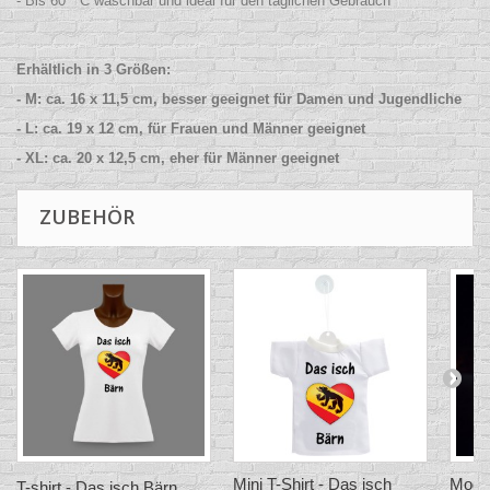
- Bis 60 ° C waschbar und ideal für den täglichen Gebrauch
Erhältlich in 3 Größen:
- M: ca. 16 x 11,5 cm, besser geeignet für Damen und Jugendliche
- L: ca. 19 x 12 cm, für Frauen und Männer geeignet
- XL: ca. 20 x 12,5 cm, eher für Männer geeignet
ZUBEHÖR
Mini T-Shirt - Das isch
Mode 
T-shirt - Das isch Bärn