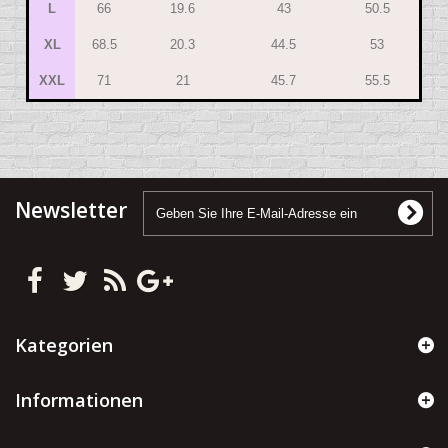
L
66
19.6
43
50.5
XL
68.5
20.3
44.5
53
XXL
71
21
45.7
55.5
Newsletter
Kategorien
Informationen