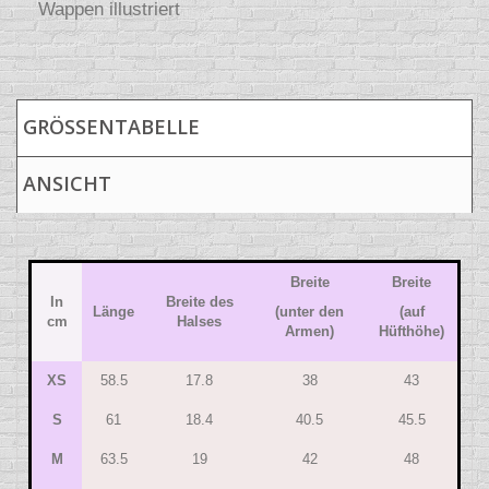
Wappen illustriert
GRÖSSENTABELLE
ANSICHT
Breite
Breite
In
Breite des
Länge
(unter den
(auf
cm
Halses
Armen)
Hüfthöhe)
XS
58.5
17.8
38
43
S
61
18.4
40.5
45.5
M
63.5
19
42
48