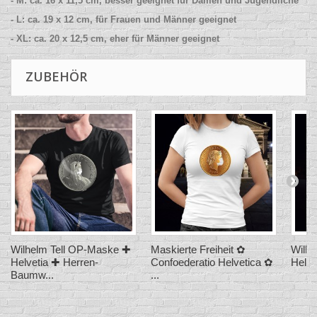
- M: ca. 16 x 11,5 cm, besser geeignet für Damen und Jugendliche
- L: ca. 19 x 12 cm, für Frauen und Männer geeignet
- XL: ca. 20 x 12,5 cm, eher für Männer geeignet
ZUBEHÖR
Wilhelm Tell OP-Maske ✚
Maskierte Freiheit ✿
Wilhe
Helvetia ✚ Herren-
Confoederatio Helvetica ✿
Helve
Baumw...
...